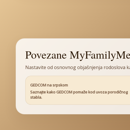
Povezane MyFamilyMe 
Nastavite od osnovnog objašnjenja rodoslova k
GEDCOM na srpskom
Saznajte kako GEDCOM pomaže kod uvoza porodičnog
stabla.