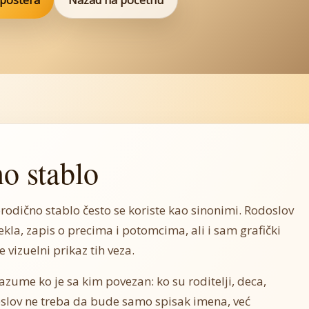
 postera
Nazad na početnu
o stablo
odično stablo često se koriste kao sinonimi. Rodoslov
kla, zapis o precima i potomcima, ali i sam grafički
 vizuelni prikaz tih veza.
azume ko je sa kim povezan: ko su roditelji, deca,
oslov ne treba da bude samo spisak imena, već