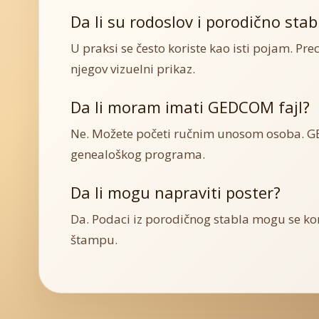
Da li su rodoslov i porodično stab
U praksi se često koriste kao isti pojam. Prec
njegov vizuelni prikaz.
Da li moram imati GEDCOM fajl?
Ne. Možete početi ručnim unosom osoba. GE
genealoškog programa.
Da li mogu napraviti poster?
Da. Podaci iz porodičnog stabla mogu se kor
štampu.