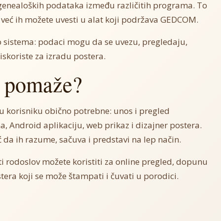
enealoških podataka između različitih programa. To
 već ih možete uvesti u alat koji podržava GEDCOM.
sistema: podaci mogu da se uvezu, pregledaju,
iskoriste za izradu postera.
 pomaže?
u korisniku obično potrebne: unos i pregled
 Android aplikaciju, web prikaz i dizajner postera.
ć da ih razume, sačuva i predstavi na lep način.
ti rodoslov možete koristiti za online pregled, dopunu
tera koji se može štampati i čuvati u porodici.