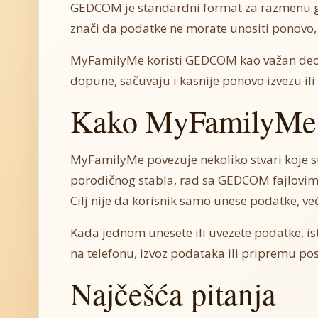
GEDCOM je standardni format za razmenu g
znači da podatke ne morate unositi ponovo,
MyFamilyMe koristi GEDCOM kao važan deo 
dopune, sačuvaju i kasnije ponovo izvezu ili 
Kako MyFamilyMe
MyFamilyMe povezuje nekoliko stvari koje s
porodičnog stabla, rad sa GEDCOM fajlovima,
Cilj nije da korisnik samo unese podatke, ve
Kada jednom unesete ili uvezete podatke, is
na telefonu, izvoz podataka ili pripremu pos
Najčešća pitanja