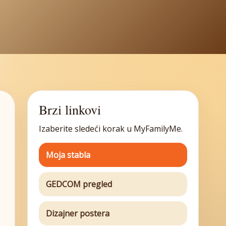
Brzi linkovi
Izaberite sledeći korak u MyFamilyMe.
Moja stabla
GEDCOM pregled
Dizajner postera