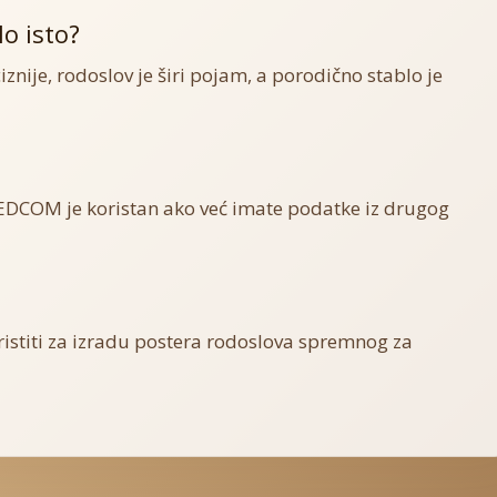
lo isto?
iznije, rodoslov je širi pojam, a porodično stablo je
DCOM je koristan ako već imate podatke iz drugog
istiti za izradu postera rodoslova spremnog za