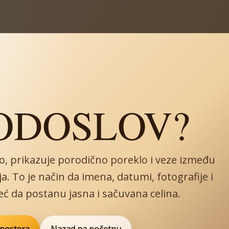
RODOSLOV?
, prikazuje porodično poreklo i veze između
a. To je način da imena, datumi, fotografije i
eć da postanu jasna i sačuvana celina.