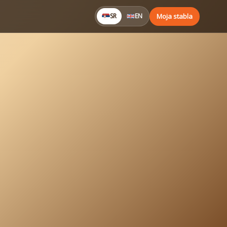
Moja stabla
SR
EN