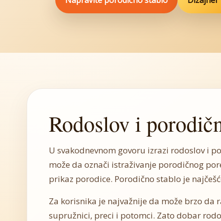
Napravite porodično stablo
Dizajner
Rodoslov i porodičn
U svakodnevnom govoru izrazi rodoslov i por
može da označi istraživanje porodičnog pore
prikaz porodice. Porodično stablo je najčešće
Za korisnika je najvažnije da može brzo da r
supružnici, preci i potomci. Zato dobar rod