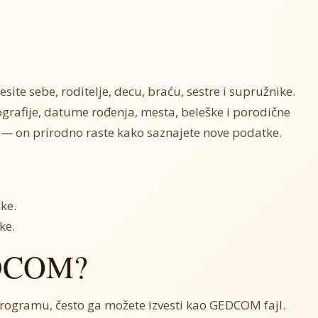
site sebe, roditelje, decu, braću, sestre i supružnike.
ografije, datume rođenja, mesta, beleške i porodične
 — on prirodno raste kako saznajete nove podatke.
ke.
ke.
EDCOM?
rogramu, često ga možete izvesti kao GEDCOM fajl.