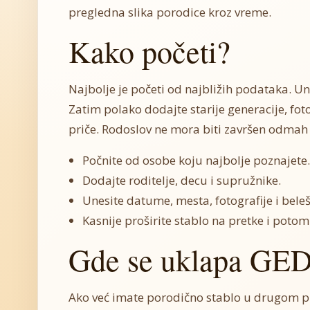
pregledna slika porodice kroz vreme.
Kako početi?
Najbolje je početi od najbližih podataka. Une
Zatim polako dodajte starije generacije, fot
priče. Rodoslov ne mora biti završen odmah
Počnite od osobe koju najbolje poznajete.
Dodajte roditelje, decu i supružnike.
Unesite datume, mesta, fotografije i beleš
Kasnije proširite stablo na pretke i potom
Gde se uklapa G
Ako već imate porodično stablo u drugom p