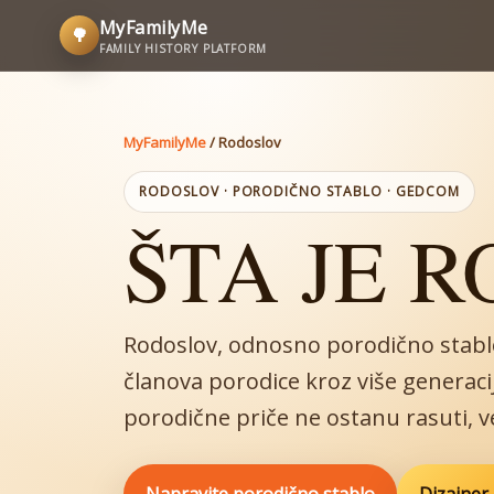
MyFamilyMe
🌳
FAMILY HISTORY PLATFORM
MyFamilyMe
/
Rodoslov
RODOSLOV · PORODIČNO STABLO · GEDCOM
ŠTA JE 
Rodoslov, odnosno porodično stablo
članova porodice kroz više generacij
porodične priče ne ostanu rasuti, v